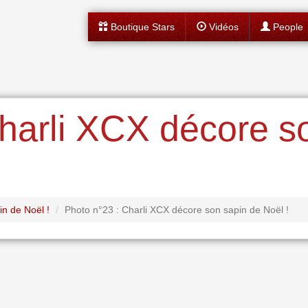
Boutique Stars
Vidéos
People
harli XCX décore s
n de Noël !
Photo n°23 : Charli XCX décore son sapin de Noël !