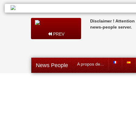
Disclaimer ! Attentio
news-people server.
PREV
A propos de...
News People