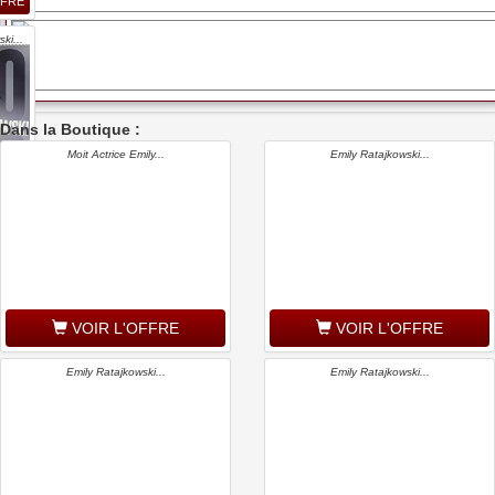
FFRE
ki...
Dans la Boutique :
Moit Actrice Emily...
Emily Ratajkowski...
FFRE
VOIR L'OFFRE
VOIR L'OFFRE
Emily Ratajkowski...
Emily Ratajkowski...