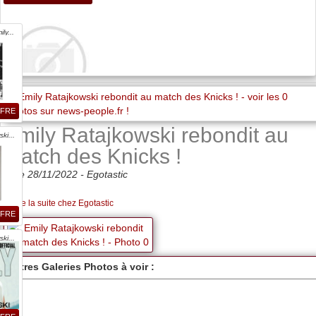
ly...
FFRE
Emily Ratajkowski rebondit au
ki...
match des Knicks !
Date 28/11/2022 -
Egotastic
lire la suite chez Egotastic
FFRE
ki...
Autres Galeries Photos à voir :