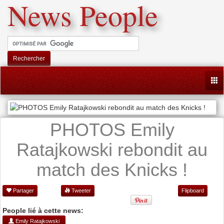
News People
Rechercher
Togg
PHOTOS Emily
Ratajkowski rebondit au
match des Knicks !
Partager
Tweeter
Flipboard
People lié à cette news:
Emily Ratajkowski