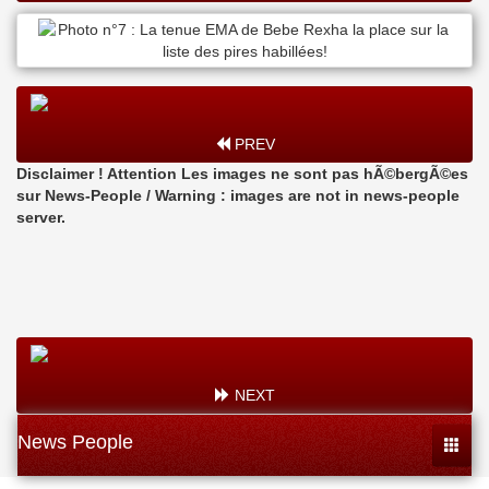
PREV
Disclaimer ! Attention Les images ne sont pas hÃ©bergÃ©es
sur News-People / Warning : images are not in news-people
server.
NEXT
News People
Toggle