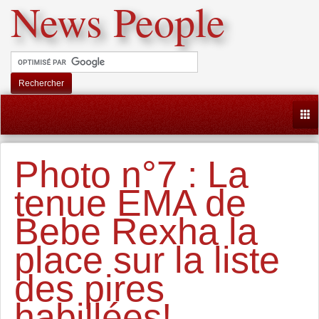
News People
Rechercher
Togg
Photo n°7 : La
tenue EMA de
Bebe Rexha la
place sur la liste
des pires
habillées!