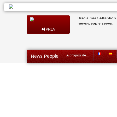
Disclaimer ! Attentio
news-people server.
PREV
A propos de...
News People