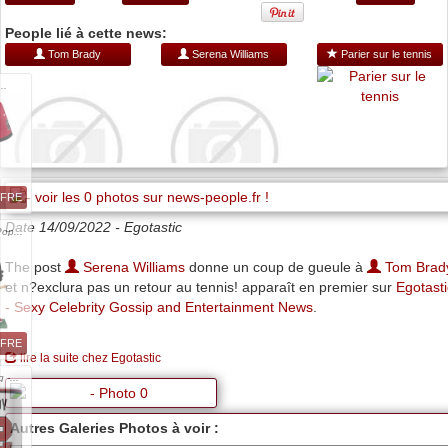
People lié à cette news:
Tom Brady
Serena Williams
Parier sur le tennis
..
FFRE
Date 14/09/2022 -
Egotastic
op...
The post
Serena Williams
donne un coup de gueule à
Tom Brad
et n?exclura pas un retour au tennis! apparaît en premier sur
Egotasti
- Sexy Celebrity Gossip and Entertainment News
.
FFRE
lire la suite chez Egotastic
 -...
Autres Galeries Photos à voir :