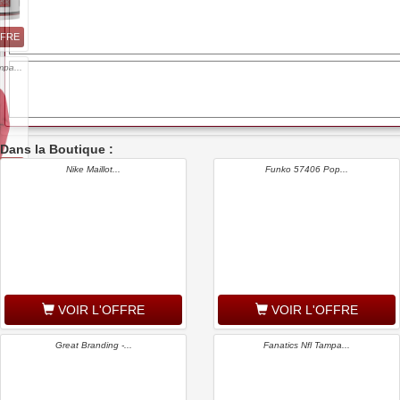
FFRE
mpa...
Dans la Boutique :
FFRE
Nike Maillot...
Funko 57406 Pop...
VOIR L'OFFRE
VOIR L'OFFRE
Great Branding -...
Fanatics Nfl Tampa...