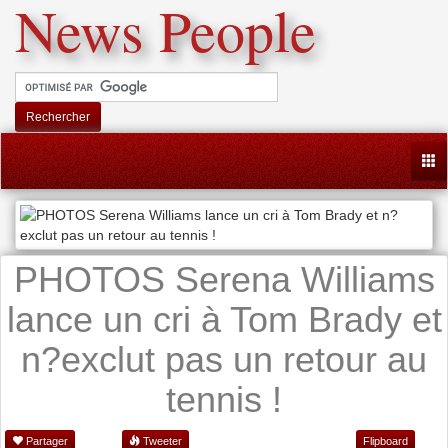
News People
Rechercher
Togg
PHOTOS Serena Williams
lance un cri à Tom Brady et
n?exclut pas un retour au
tennis !
Partager
Tweeter
Flipboard