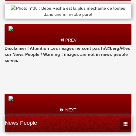
PREV
Disclaimer ! Attention Les images ne sont pas hÃ©bergÃ©es
sur News-People / Warning : images are not in news-people
server.
NEXT
News People
Toggle