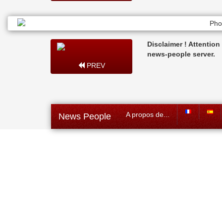
Disclaimer ! Attentio
news-people server.
PREV
A propos de...
News People