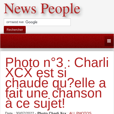
News People
Rechercher
Togg
Photo n°3 : Charli
XCX est si
chaude qu?elle a
fait une chanson
à ce sujet!
Date : 30/07/2022 -
Photo Charli Xcx
:
ALL PHOTOS