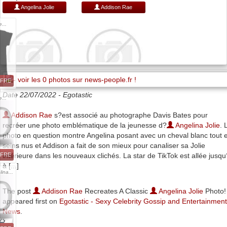
Angelina Jolie
Addison Rae
...
FFRE
Date 22/07/2022 -
Egotastic
...
Addison Rae
s?est associé au photographe Davis Bates pour
recréer une photo emblématique de la jeunesse d?
Angelina Jolie
. 
photo en question montre Angelina posant avec un cheval blanc tout 
seins nus et Addison a fait de son mieux pour canaliser sa Jolie
FFRE
intérieure dans les nouveaux clichés. La star de TikTok est allée jusqu
à [...]
ina...
The post
Addison Rae
Recreates A Classic
Angelina Jolie
Photo!
appeared first on
Egotastic - Sexy Celebrity Gossip and Entertainment
News
.