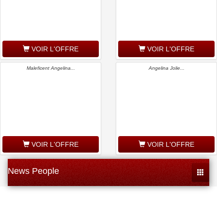
VOIR L'OFFRE
VOIR L'OFFRE
Maleficent Angelina...
Angelina Jolie...
VOIR L'OFFRE
VOIR L'OFFRE
News People
Toggle