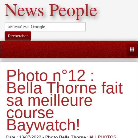
News People
Rechercher
Togg
Photo n°12 :
Bella Thorne fait
sa meilleure
course
Baywatch!
Date : 13/07/2022 -
Photo Bella Thorne
:
ALL PHOTOS