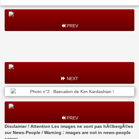
PREV
NEXT
PREV
Disclaimer ! Attention Les images ne sont pas hÃ©bergÃ©es
sur News-People / Warning : images are not in news-people
server.