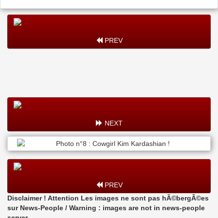
PREV
NEXT
PREV
Disclaimer ! Attention Les images ne sont pas hÃ©bergÃ©es
sur News-People / Warning : images are not in news-people
server.