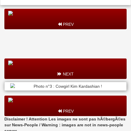
PREV
NEXT
PREV
Disclaimer ! Attention Les images ne sont pas hÃ©bergÃ©es
sur News-People / Warning : images are not in news-people
server.