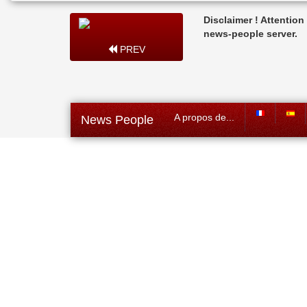
Disclaimer ! Attentio
news-people server.
PREV
A propos de...
News People