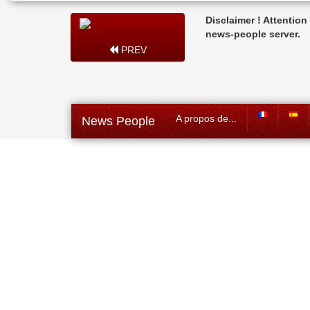
Disclaimer ! Attentio
news-people server.
PREV
A propos de...
News People