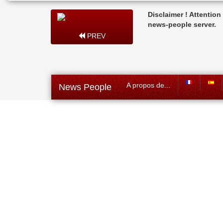
Disclaimer ! Attentio
news-people server.
PREV
A propos de...
News People