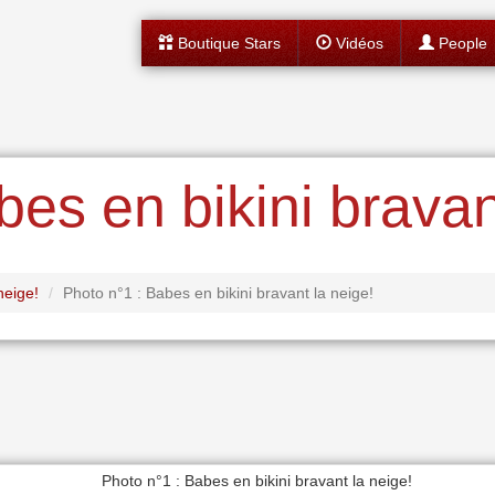
Boutique Stars
Vidéos
People
es en bikini bravan
neige!
Photo n°1 : Babes en bikini bravant la neige!