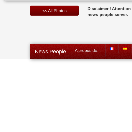
Disclaimer ! Attentio
<< All Photos
news-people server.
A propos de...
News People