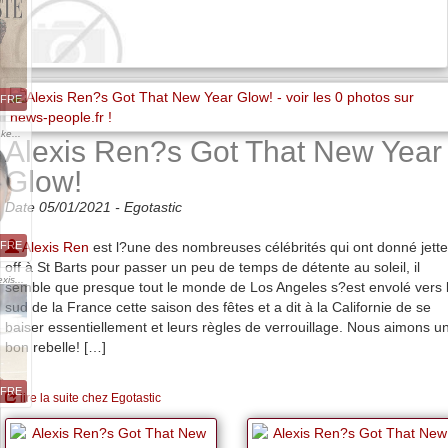
FFRE
ke...
Alexis Ren?s Got That New Year
Glow!
Date 05/01/2021 -
Egotastic
Alexis Ren
est l?une des nombreuses célébrités qui ont donné jett
FFRE
off à St Barts pour passer un peu de temps de détente au soleil, il
xis...
semble que presque tout le monde de Los Angeles s?est envolé vers 
sud de la France cette saison des fêtes et a dit à la Californie de se
baiser essentiellement et leurs règles de verrouillage. Nous aimons u
bon rebelle! […]
FFRE
lire la suite chez Egotastic