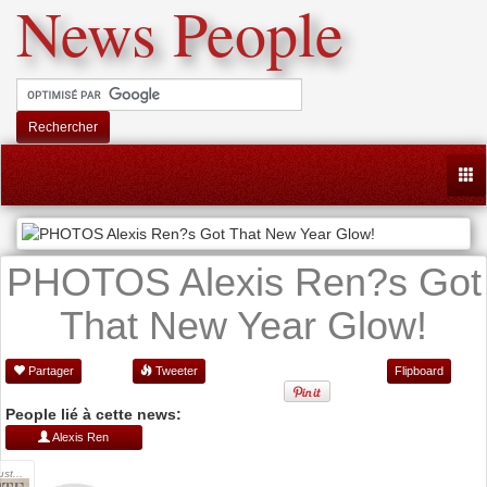
News People
Rechercher
Togg
PHOTOS Alexis Ren?s Got
That New Year Glow!
Partager
Tweeter
Flipboard
People lié à cette news:
Alexis Ren
st...