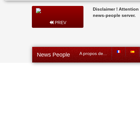
Disclaimer ! Attentio
news-people server.
PREV
A propos de...
News People