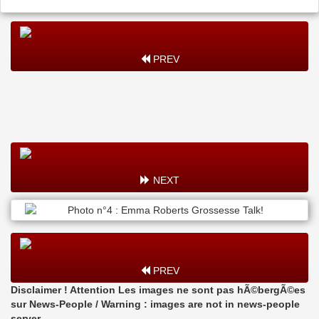
PREV
NEXT
PREV
Disclaimer ! Attention Les images ne sont pas hÃ©bergÃ©es
sur News-People / Warning : images are not in news-people
server.