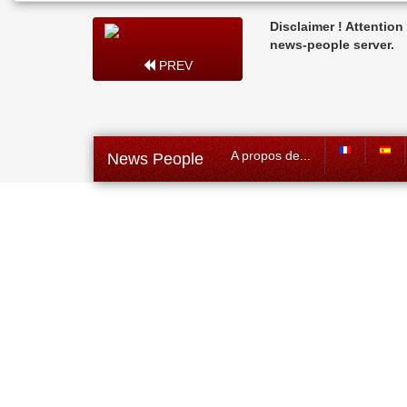
Disclaimer ! Attentio
news-people server.
PREV
A propos de...
News People