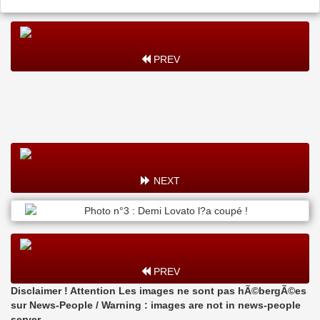
PREV
NEXT
PREV
Disclaimer ! Attention Les images ne sont pas hÃ©bergÃ©es
sur News-People / Warning : images are not in news-people
server.