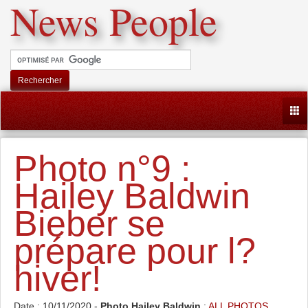
News People
Rechercher
Togg
Photo n°9 :
Hailey Baldwin
Bieber se
prépare pour l?
hiver!
Date : 10/11/2020 -
Photo Hailey Baldwin
:
ALL PHOTOS