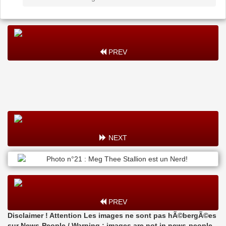
PREV
NEXT
PREV
Disclaimer ! Attention Les images ne sont pas hÃ©bergÃ©es
sur News-People / Warning : images are not in news-people