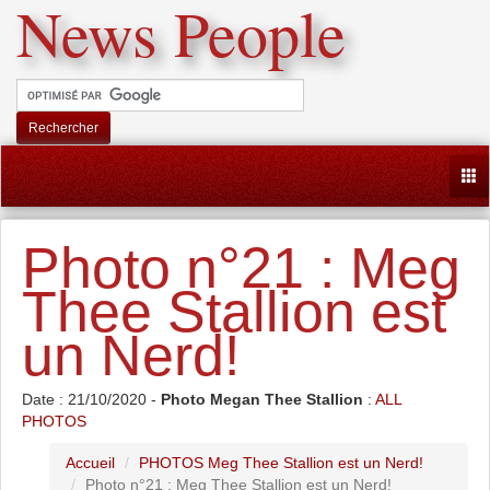
News People
Rechercher
Togg
Photo n°21 : Meg
Thee Stallion est
un Nerd!
Date : 21/10/2020 -
Photo Megan Thee Stallion
:
ALL
PHOTOS
Accueil
PHOTOS Meg Thee Stallion est un Nerd!
Photo n°21 : Meg Thee Stallion est un Nerd!