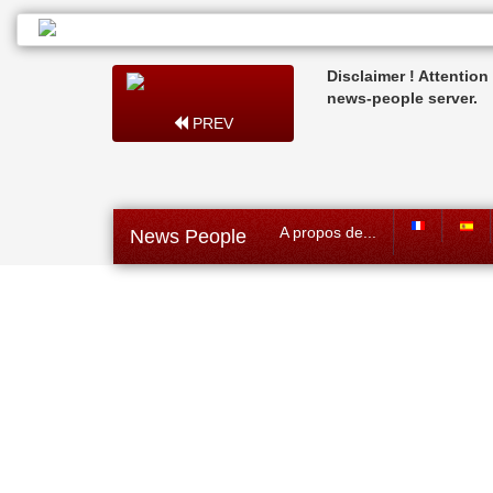
Disclaimer ! Attentio
news-people server.
PREV
A propos de...
News People