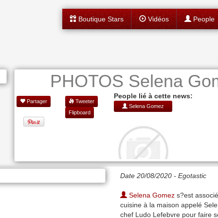
Boutique Stars
Vidéos
People
PHOTOS Selena Gomez
People lié à cette news:
Partager
Tweeter
Selena Gomez
Flipboard
Date 20/08/2020 -
Egotastic
Selena Gomez
s?est associé
cuisine à la maison appelé Selen
chef Ludo Lefebvre pour faire s