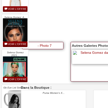
VOIR L'OFFRE
Selena Gomez: A...
VOIR L'OFFRE
Autres Galeries Photos
Selena Gomez dan
Selena Gomez
2021...
VOIR L'OFFRE
Dans la Boutique :
Gb Eye Ltd Selena...
Puma Women's X...