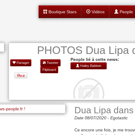
Boutique Stars
Vidéos
People
PHOTOS Dua Lipa da
People lié à cette news:
Partager
Tweeter
Hailey Baldwin
Flipboard
Dua Lipa dans 
Date 08/07/2020 -
Egotastic
Ce encore une fois, je me trouve