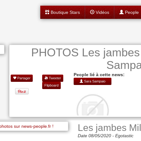
Boutique Stars
Vidéos
People
PHOTOS Les jambes M
Sampai
People lié à cette news:
Partager
Tweeter
Sara Sampaio
Flipboard
Les jambes Mi
Date 08/05/2020 -
Egotastic