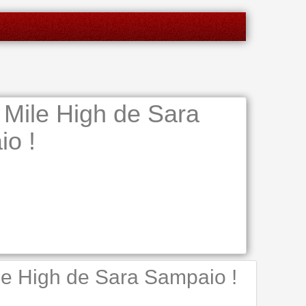
ile High de Sara
o !
le High de Sara Sampaio !