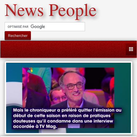
News People
Rechercher
Togg