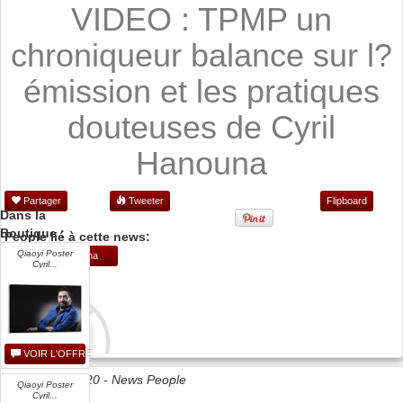
VIDEO : TPMP un
chroniqueur balance sur l?
émission et les pratiques
douteuses de Cyril
Hanouna
Partager
Tweeter
Flipboard
Dans la
Boutique :
People lié à cette news:
Qiaoyi Poster
Cyril Hanouna
Cyril...
VOIR L'OFFRE
Date 05/05/2020 -
News People
Qiaoyi Poster
Cyril...