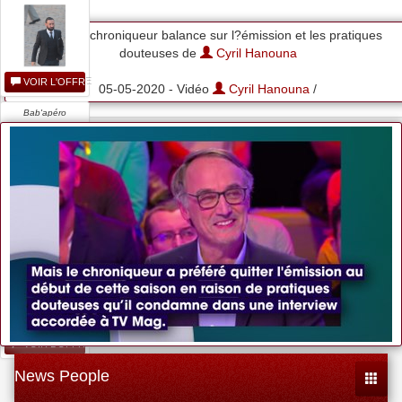
TPMP un chroniqueur balance sur l?émission et les pratiques
douteuses de
Cyril Hanouna
VOIR L'OFFRE
05-05-2020 - Vidéo
Cyril Hanouna
/
Bab'apéro
VOIR L'OFFRE
...
VOIR L'OFFRE
News People
Toggle