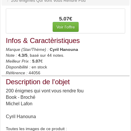
200 énigmes Qui Vont Vous Rendre Fou
5.07€
Voir l'offre
Infos & Caractèristiques
Marque (Star/Thème) :
Cyril Hanouna
Note :
4.3
/5
, basé sur
44
notes.
Meilleur Prix :
5.07
€
Disponibilité :
en stock
Référence :
44056
Description de l'objet
200 énigmes qui vont vous rendre fou
Book - Broché
Michel Lafon
Cyril Hanouna
Toutes les images de ce produit :