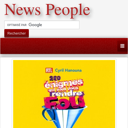
News People
Rechercher
Togg