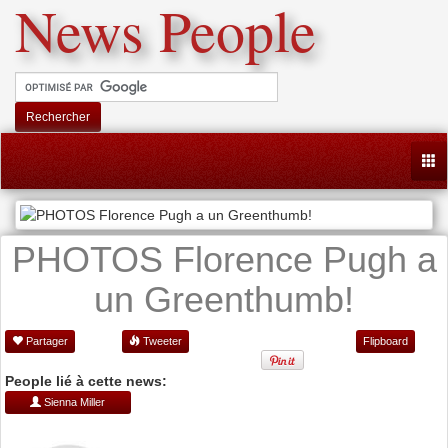
News People
Rechercher
Togg
PHOTOS Florence Pugh a
un Greenthumb!
Partager
Tweeter
Flipboard
People lié à cette news:
Sienna Miller