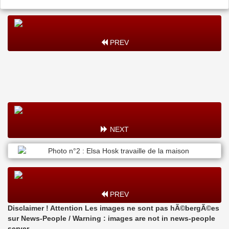
PREV
NEXT
PREV
Disclaimer ! Attention Les images ne sont pas hÃ©bergÃ©es
sur News-People / Warning : images are not in news-people
server.