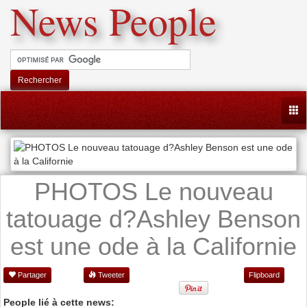
News People
Rechercher
Togg
PHOTOS Le nouveau
tatouage d?Ashley Benson
est une ode à la Californie
Partager
Tweeter
Flipboard
People lié à cette news: