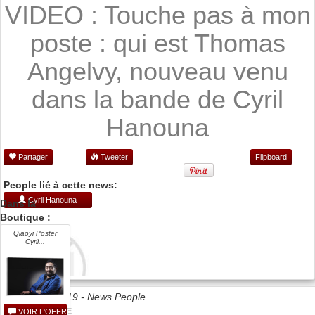
VIDEO : Touche pas à mon
poste : qui est Thomas
Angelvy, nouveau venu
dans la bande de Cyril
Hanouna
Partager
Tweeter
Flipboard
People lié à cette news:
Cyril Hanouna
Dans la
Boutique :
Qiaoyi Poster
Cyril...
Date 05/09/2019 -
News People
VOIR L'OFFRE