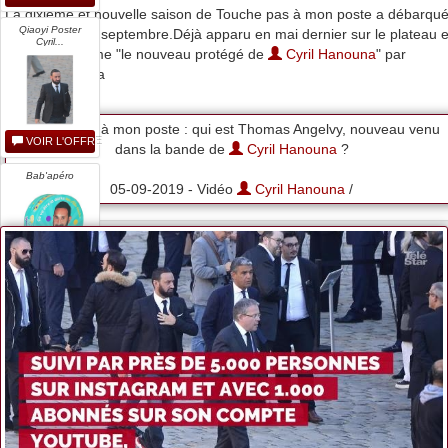
La dixième et nouvelle saison de Touche pas à mon poste a débarqu
Qiaoyi Poster
sur C8, lundi 2 septembre.Déjà apparu en mai dernier sur le plateau e
Cyril...
présenté comme "le nouveau protégé de
Cyril Hanouna
" par
Benjamin Casta
Touche pas à mon poste : qui est Thomas Angelvy, nouveau venu
VOIR L'OFFRE
dans la bande de
Cyril Hanouna
?
Bab'apéro
05-09-2019 - Vidéo
Cyril Hanouna
/
VOIR L'OFFRE
...
VOIR L'OFFRE