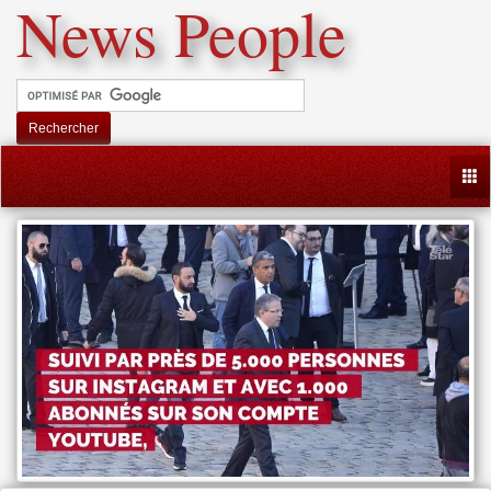
News People
Rechercher
Togg