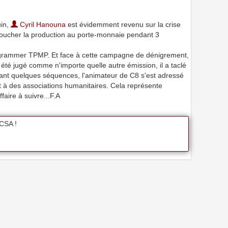
uin,
Cyril Hanouna
est évidemment revenu sur la crise
 toucher la production au porte-monnaie pendant 3
rogrammer TPMP. Et face à cette campagne de dénigrement,
 été jugé comme n'importe quelle autre émission, il a taclé
ndant quelques séquences, l'animateur de C8 s'est adressé
nt à des associations humanitaires. Cela représente
faire à suivre...F.A
CSA !