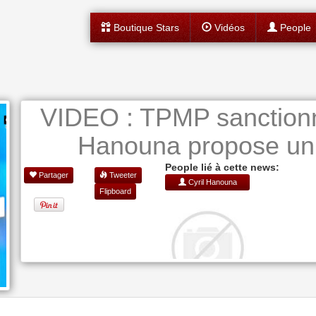
Boutique Stars
Vidéos
People
VIDEO : TPMP sanctionné
Hanouna propose un
People lié à cette news:
Partager
Tweeter
Cyril Hanouna
Flipboard