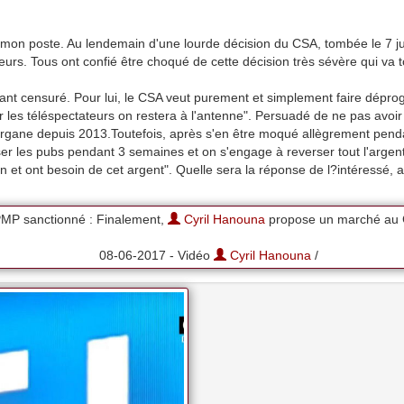
à mon poste. Au lendemain d'une lourde décision du CSA, tombée le 7 j
urs. Tous ont confié être choqué de cette décision très sévère qui va
tant censuré. Pour lui, le CSA veut purement et simplement faire dép
ur les téléspectateurs on restera à l'antenne". Persuadé de ne pas avoir
 l'organe depuis 2013.Toutefois, après s'en être moqué allègrement pe
fuser les pubs pendant 3 semaines et on s'engage à reverser tout l'arge
n et ont besoin de cet argent". Quelle sera la réponse de l?intéressé, af
MP sanctionné : Finalement,
Cyril Hanouna
propose un marché au 
08-06-2017 - Vidéo
Cyril Hanouna
/