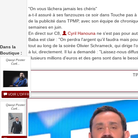
"On vous lâchera jamais les chéris"
a-t-il assuré à ses fanzouzes ce soir dans Touche pas 
de la publicité dans TPMP, avec son équipe de chronique
semaines en juin.
En direct sur C8,
Cyril Hanouna
ne s'est pas pour au
Baba est clair : "On perdra l'argent qu'il faudra mais po
tout au long de la soirée Olivier Schrameck, qui dirige
Dans la
à lui, directement. Il lui a demandé : "Laissez-nous dif
Boutique :
plusieurs millions d'euros et des gens sont dans le besoi
Qiaoyi Poster
Cyril...
TP
VOIR L'OFFRE
Qiaoyi Poster
Cyril...