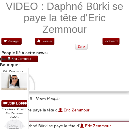
VIDEO : Daphné Bürki se
paye la tête d'Eric
Zemmour
Partager
Tweeter
Flipboard
People lié à cette news:
Dans la
Eric Zemmour
Boutique :
Eric Zemmour -...
Date 22/09/2016 -
News People
VOIR L'OFFRE
Daphné Bürki se paye la tête d'
Eric Zemmour
Eric Zemmour
2022...
Daphné Bürki se paye la tête d'
Eric Zemmour