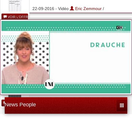
22-09-2016 - Vidéo
Eric Zemmour
/
VOIR L'OFFRE
...
VOIR L'OFFRE
France 2022
Zemmour...
VOIR L'OFFRE
News People
Toggle