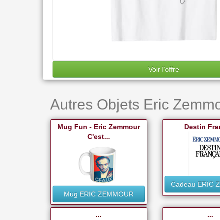
Voir l'offre
Autres Objets Eric Zemmo
Mug Fun - Eric Zemmour
Destin Fra
C'est...
Cadeau ERIC
Mug ERIC ZEMMOUR
...
...