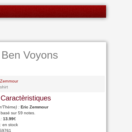
 Ben Voyons
c Zemmour
hirt
 Caractèristiques
r/Thème) :
Eric Zemmour
, basé sur
59
notes.
 :
13.99
€
:
en stock
59761