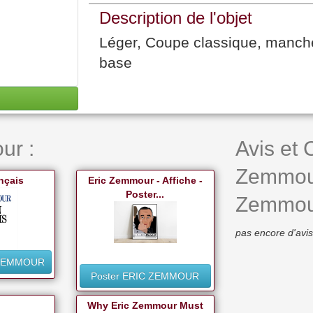
Description de l'objet
Léger, Coupe classique, manche 
base
ur :
Avis et
Zemmou
nçais
Eric Zemmour - Affiche -
Poster...
Zemmour 
pas encore d'avis
 ZEMMOUR
Poster ERIC ZEMMOUR
Why Eric Zemmour Must