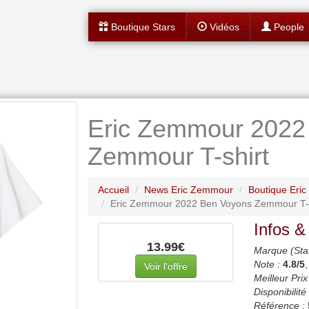
Boutique Stars
Vidéos
People
Eric Zemmour 2022
Zemmour T-shirt
Accueil
News Eric Zemmour
Boutique Eri
Eric Zemmour 2022 Ben Voyons Zemmour T-s
Infos &
13.99€
Marque (Sta
Note :
4.8
/5
Voir l'offre
Meilleur Prix
Disponibilité 
Référence :