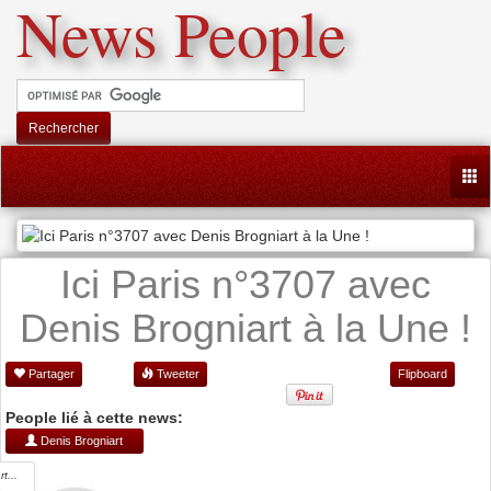
News People
Rechercher
Togg
Ici Paris n°3707 avec
Denis Brogniart à la Une !
Partager
Tweeter
Flipboard
People lié à cette news:
Denis Brogniart
t...