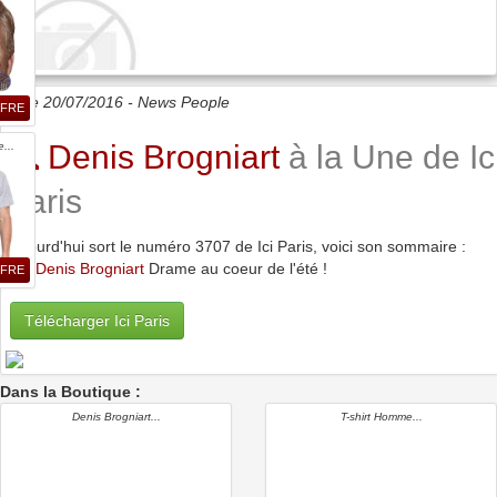
Date 20/07/2016 -
News People
FFRE
Denis Brogniart
à la Une de Ic
...
Paris
Aujourd'hui sort le numéro 3707 de Ici Paris, voici son sommaire :
•
Denis Brogniart
Drame au coeur de l'été !
FFRE
Télécharger Ici Paris
Dans la Boutique :
Denis Brogniart...
T-shirt Homme...