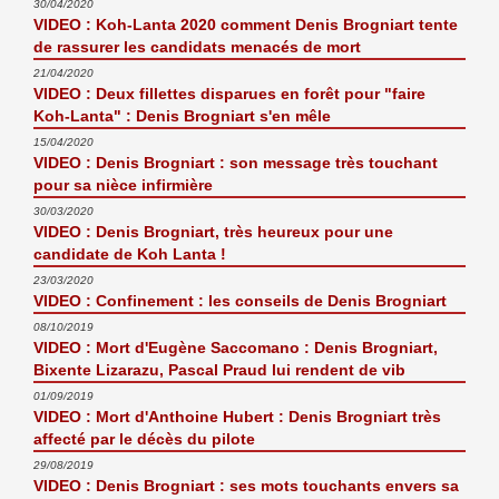
30/04/2020
VIDEO : Koh-Lanta 2020 comment Denis Brogniart tente
de rassurer les candidats menacés de mort
21/04/2020
VIDEO : Deux fillettes disparues en forêt pour "faire
Koh-Lanta" : Denis Brogniart s'en mêle
15/04/2020
VIDEO : Denis Brogniart : son message très touchant
pour sa nièce infirmière
30/03/2020
VIDEO : Denis Brogniart, très heureux pour une
candidate de Koh Lanta !
23/03/2020
VIDEO : Confinement : les conseils de Denis Brogniart
08/10/2019
VIDEO : Mort d'Eugène Saccomano : Denis Brogniart,
Bixente Lizarazu, Pascal Praud lui rendent de vib
01/09/2019
VIDEO : Mort d'Anthoine Hubert : Denis Brogniart très
affecté par le décès du pilote
29/08/2019
VIDEO : Denis Brogniart : ses mots touchants envers sa