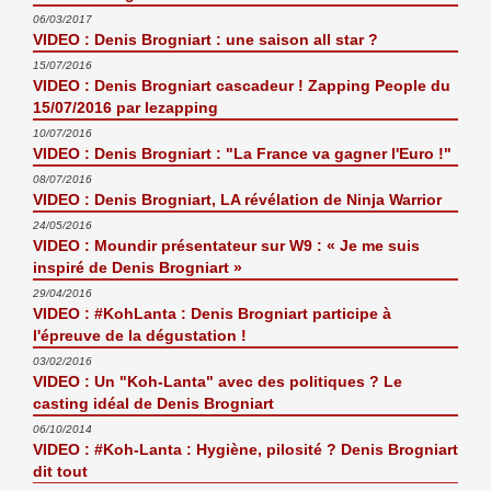
06/03/2017
VIDEO : Denis Brogniart : une saison all star ?
15/07/2016
VIDEO : Denis Brogniart cascadeur ! Zapping People du
15/07/2016 par lezapping
10/07/2016
VIDEO : Denis Brogniart : "La France va gagner l'Euro !"
08/07/2016
VIDEO : Denis Brogniart, LA révélation de Ninja Warrior
24/05/2016
VIDEO : Moundir présentateur sur W9 : « Je me suis
inspiré de Denis Brogniart »
29/04/2016
VIDEO : #KohLanta : Denis Brogniart participe à
l'épreuve de la dégustation !
03/02/2016
VIDEO : Un "Koh-Lanta" avec des politiques ? Le
casting idéal de Denis Brogniart
06/10/2014
VIDEO : #Koh-Lanta : Hygiène, pilosité ? Denis Brogniart
dit tout