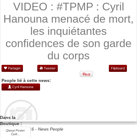
VIDEO : #TPMP : Cyril
Hanouna menacé de mort,
les inquiétantes
confidences de son garde
du corps
Partager
Tweeter
Flipboard
People lié à cette news:
Cyril Hanouna
Dans la
Boutique :
Date 03/06/2016 -
News People
Qiaoyi Poster
Cyril...