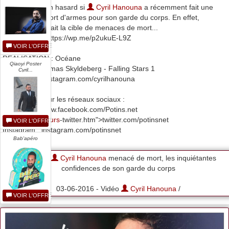
Ce n'est pas un hasard si
Cyril Hanouna
a récemment fait une
demande de port d'armes pour son garde du corps. En effet,
l'animateur serait la cible de menaces de mort...
Lire la suite : https://wp.me/p2ukuE-L9Z
VOIR L'OFFRE
REALISATION : Océane
Qiaoyi Poster
MUSIQUE : Tomas Skyldeberg - Falling Stars 1
Cyril...
SOURCES : instagram.com/cyrilhanouna
Suivez-nous sur les réseaux sociaux :
Facebook : www.facebook.com/Potins.net
Twitter :
concours
-twitter.htm">twitter.com/potinsnet
VOIR L'OFFRE
Instagram : instagram.com/potinsnet
Bab'apéro
#TPMP :
Cyril Hanouna
menacé de mort, les inquiétantes
confidences de son garde du corps
03-06-2016 - Vidéo
Cyril Hanouna
/
VOIR L'OFFRE
...