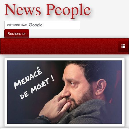
News People
Rechercher
Togg