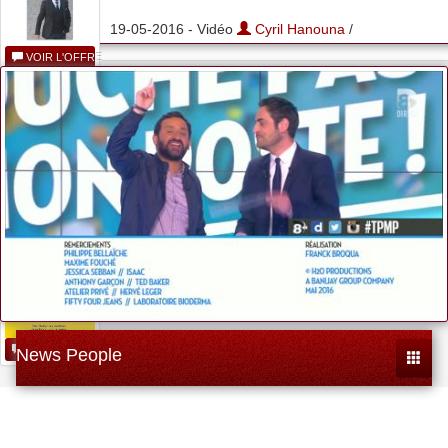
19-05-2016 - Vidéo
Cyril Hanouna
/
VOIR L'OFFRE
Bab'apéro
VOIR L'OFFRE
...
VOIR L'OFFRE
News People
Toggle