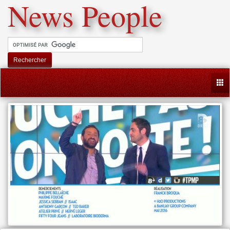
News People
Rechercher
Togg