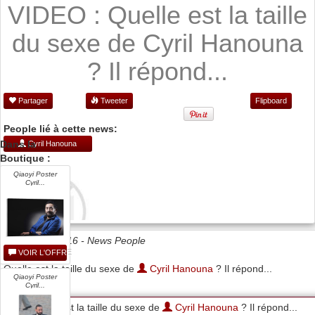
VIDEO : Quelle est la taille
du sexe de Cyril Hanouna
? Il répond...
Partager
Tweeter
Flipboard
People lié à cette news:
Dans la
Cyril Hanouna
Boutique :
Qiaoyi Poster
Cyril...
Date 19/05/2016 -
News People
VOIR L'OFFRE
Quelle est la taille du sexe de
Cyril Hanouna
? Il répond...
Qiaoyi Poster
Cyril...
Quelle est la taille du sexe de
Cyril Hanouna
? Il répond...