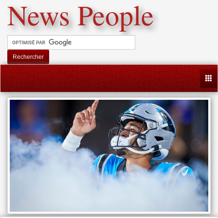
News People
Rechercher
Togg