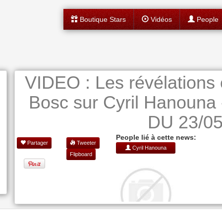
Boutique Stars
Vidéos
People
VIDEO : Les révélations 
Bosc sur Cyril Hanoun
DU 23/05
People lié à cette news:
Partager
Tweeter
Cyril Hanouna
Flipboard