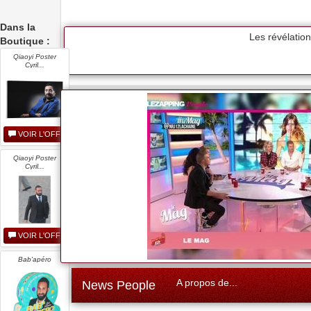
Dans la
Les révélatio
Boutique :
Qiaoyi Poster
Cyril...
VOIR L'OFFRE
Qiaoyi Poster
Cyril...
VOIR L'OFFRE
Bab'apéro
A propos de...
News People