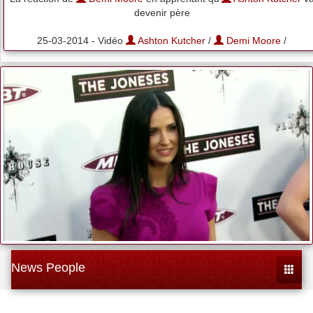
devenir père
25-03-2014 - Vidéo
Ashton Kutcher
/
Demi Moore
/
News People
Toggle