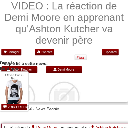
VIDEO : La réaction de
Demi Moore en apprenant
qu'Ashton Kutcher va
devenir père
Partager
Tweeter
Flipboard
Dans la
People lié à cette news:
Boutique :
Ashton Kutcher
Demi Moore
Eleven Paris -
Tee...
VOIR L'OFFRE
Date 25/03/2014 -
News People
La réaction de
Demi Moore
en apprenant qu'
Ashton Kutcher
v