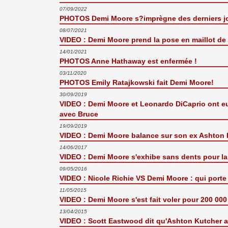
07/09/2022
PHOTOS Demi Moore s?imprègne des derniers jo
08/07/2021
VIDEO : Demi Moore prend la pose en maillot de b
14/01/2021
PHOTOS Anne Hathaway est enfermée !
03/11/2020
PHOTOS Emily Ratajkowski fait Demi Moore!
30/09/2019
VIDEO : Demi Moore et Leonardo DiCaprio ont eu 
avec Bruce
19/09/2019
VIDEO : Demi Moore balance sur son ex Ashton Ku
14/06/2017
VIDEO : Demi Moore s'exhibe sans dents pour l
09/05/2016
VIDEO : Nicole Richie VS Demi Moore : qui porte 
11/05/2015
VIDEO : Demi Moore s'est fait voler pour 200 00
13/04/2015
VIDEO : Scott Eastwood dit qu'Ashton Kutcher 