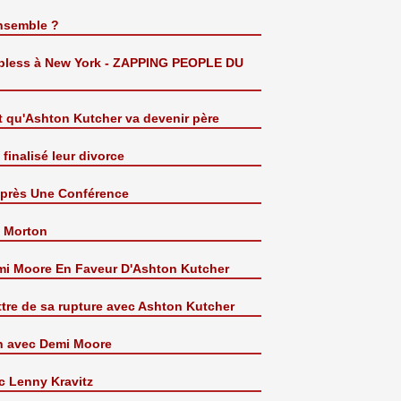
nsemble ?
 topless à New York - ZAPPING PEOPLE DU
t qu'Ashton Kutcher va devenir père
finalisé leur divorce
Après Une Conférence
y Morton
i Moore En Faveur D'Ashton Kutcher
ttre de sa rupture avec Ashton Kutcher
on avec Demi Moore
c Lenny Kravitz