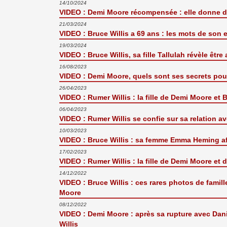
14/10/2024
VIDEO : Demi Moore récompensée : elle donne de
21/03/2024
VIDEO : Bruce Willis a 69 ans : les mots de so
19/03/2024
VIDEO : Bruce Willis, sa fille Tallulah révèle êt
16/08/2023
VIDEO : Demi Moore, quels sont ses secrets pour
26/04/2023
VIDEO : Rumer Willis : la fille de Demi Moore et B
06/04/2023
VIDEO : Rumer Willis se confie sur sa relation a
10/03/2023
VIDEO : Bruce Willis : sa femme Emma Heming af
17/02/2023
VIDEO : Rumer Willis : la fille de Demi Moore et 
14/12/2022
VIDEO : Bruce Willis : ces rares photos de fam
Moore
08/12/2022
VIDEO : Demi Moore : après sa rupture avec Dan
Willis