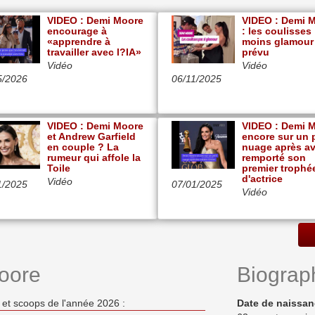
VIDEO : Demi Moore
VIDEO : Demi 
encourage à
: les coulisses
«apprendre à
moins glamour
travailler avec l?IA»
prévu
Vidéo
Vidéo
5/2026
06/11/2025
VIDEO : Demi Moore
VIDEO : Demi 
et Andrew Garfield
encore sur un p
en couple ? La
nuage après av
rumeur qui affole la
remporté son
Toile
premier trophé
d'actrice
Vidéo
1/2025
07/01/2025
Vidéo
oore
Biograp
et scoops de l'année 2026 :
Date de naissa