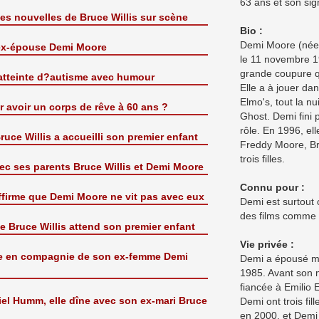
63 ans et son sig
s nouvelles de Bruce Willis sur scène
Bio :
Demi Moore (née
n ex-épouse Demi Moore
le 11 novembre 19
grande coupure q
re atteinte d?autisme avec humour
Elle a à jouer da
Elmo's, tout la nui
 avoir un corps de rêve à 60 ans ?
Ghost. Demi fini
rôle. En 1996, ell
ruce Willis a accueilli son premier enfant
Freddy Moore, Bru
trois filles.
vec ses parents Bruce Willis et Demi Moore
Connu pour :
firme que Demi Moore ne vit pas avec eux
Demi est surtout 
des films comme 
de Bruce Willis attend son premier enfant
Vie privée :
ille en compagnie de son ex-femme Demi
Demi a épousé mu
1985. Avant son m
fiancée à Emilio E
iel Humm, elle dîne avec son ex-mari Bruce
Demi ont trois fil
en 2000, et Demi