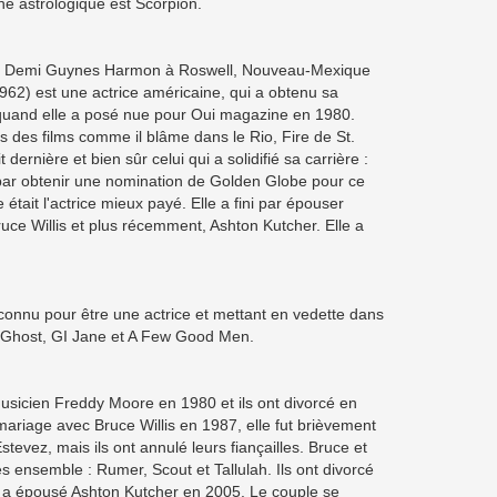
ne astrologique est Scorpion.
 Demi Guynes Harmon à Roswell, Nouveau-Mexique
62) est une actrice américaine, qui a obtenu sa
uand elle a posé nue pour Oui magazine en 1980.
ns des films comme il blâme dans le Rio, Fire de St.
t dernière et bien sûr celui qui a solidifié sa carrière :
 par obtenir une nomination de Golden Globe pour ce
e était l'actrice mieux payé. Elle a fini par épouser
ce Willis et plus récemment, Ashton Kutcher. Elle a
connu pour être une actrice et mettant en vedette dans
Ghost, GI Jane et A Few Good Men.
sicien Freddy Moore en 1980 et ils ont divorcé en
ariage avec Bruce Willis en 1987, elle fut brièvement
stevez, mais ils ont annulé leurs fiançailles. Bruce et
les ensemble : Rumer, Scout et Tallulah. Ils ont divorcé
 a épousé Ashton Kutcher en 2005. Le couple se