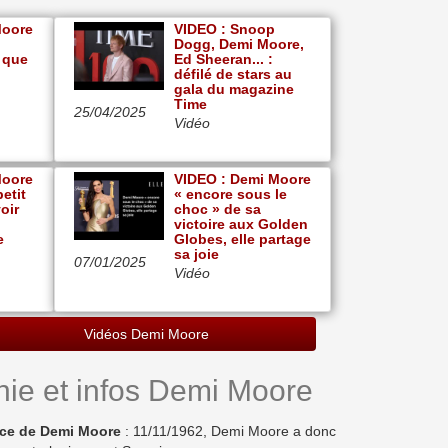
Moore
VIDEO : Snoop
Dogg, Demi Moore,
 que
Ed Sheeran... :
défilé de stars au
gala du magazine
Time
25/04/2025
Vidéo
Moore
VIDEO : Demi Moore
etit
« encore sous le
oir
choc » de sa
victoire aux Golden
e
Globes, elle partage
sa joie
07/01/2025
Vidéo
Vidéos Demi Moore
hie et infos Demi Moore
nce de Demi Moore
: 11/11/1962, Demi Moore a donc