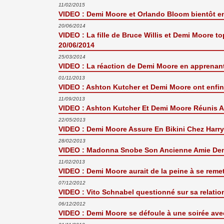
11/02/2015
VIDEO : Demi Moore et Orlando Bloom bientôt e
20/06/2014
VIDEO : La fille de Bruce Willis et Demi Moore
20/06/2014
25/03/2014
VIDEO : La réaction de Demi Moore en apprenan
01/11/2013
VIDEO : Ashton Kutcher et Demi Moore ont enfin 
11/09/2013
VIDEO : Ashton Kutcher Et Demi Moore Réunis 
22/05/2013
VIDEO : Demi Moore Assure En Bikini Chez Harr
28/02/2013
VIDEO : Madonna Snobe Son Ancienne Amie Dem
11/02/2013
VIDEO : Demi Moore aurait de la peine à se reme
07/12/2012
VIDEO : Vito Schnabel questionné sur sa relati
06/12/2012
VIDEO : Demi Moore se défoule à une soirée ave