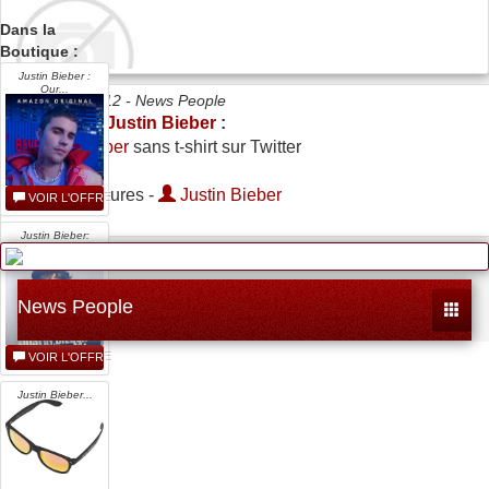
Dans la
Boutique :
Justin Bieber :
Our...
Date 04/09/2012 -
News People
Vid?o de
Justin Bieber
:
Justin Bieber
sans t-shirt sur Twitter
20--Il y a 6 heures -
Justin Bieber
VOIR L'OFFRE
Justin Bieber:
The...
News People
Toggle
VOIR L'OFFRE
Justin Bieber...