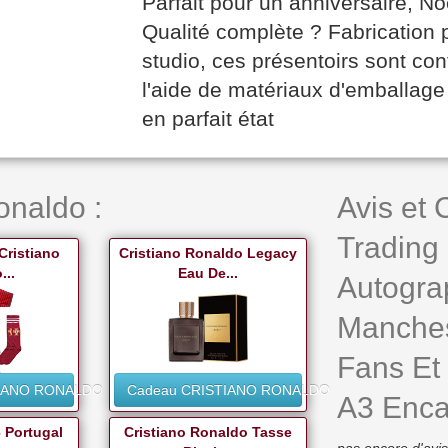
Parfait pour un anniversaire, No
Qualité complète ? Fabrication p
studio, ces présentoirs sont con
l'aide de matériaux d'emballage 
en parfait état
onaldo :
Avis et
Trading
Cristiano
Cristiano Ronaldo Legacy
...
Eau De...
Autogra
Manches
Fans Et 
TIANO RONALDO
Cadeau CRISTIANO RONALDO
A3 Enca
 Portugal
Cristiano Ronaldo Tasse