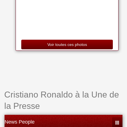
Voir toutes ces photos
Cristiano Ronaldo à la Une de
la Presse
News People
Toggle