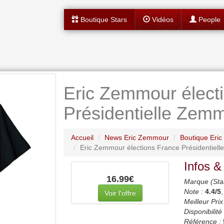
Boutique Stars
Vidéos
People
Eric Zemmour élect
Présidentielle Zemm
Accueil
News Eric Zemmour
Boutique Eri
Eric Zemmour élections France Présidentiell
Infos &
16.99€
Marque (Sta
Note :
4.4
/5
Voir l'offre
Meilleur Prix
Disponibilité 
Référence :