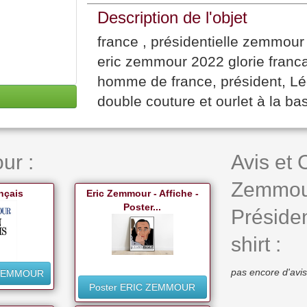
Description de l'objet
france , présidentielle zemmour 
eric zemmour 2022 glorie franc
homme de france, président, L
double couture et ourlet à la ba
ur :
Avis et
Zemmour
nçais
Eric Zemmour - Affiche -
Poster...
Préside
shirt :
pas encore d'avis
 ZEMMOUR
Poster ERIC ZEMMOUR