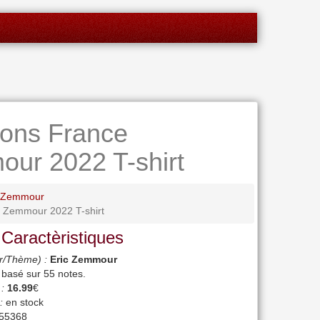
ions France
our 2022 T-shirt
c Zemmour
e Zemmour 2022 T-shirt
 Caractèristiques
r/Thème) :
Eric Zemmour
, basé sur
55
notes.
 :
16.99
€
:
en stock
55368