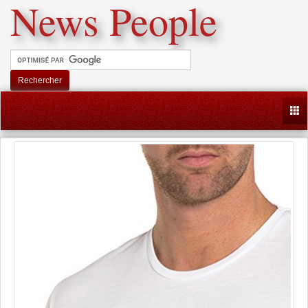
News People
Rechercher
Togg