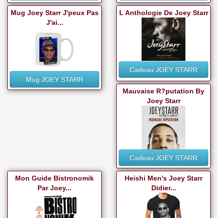
Mug Joey Starr J'peux Pas
L Anthologie De Joey Starr
J'ai...
Cadeau JOEY STARR
Mug JOEY STARR
Mauvaise R?putation By
Joey Starr
Cadeau JOEY STARR
Mon Guide Bistronomik
Heishi Men's Joey Starr
Par Joey...
Didier...